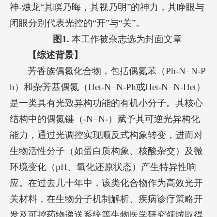
神-烛龙“其瞑乃晦，其视乃明”的神力，其睁眼与
闭眼分别代表光控的“开”与“关”。
图
1.
本工作被杂志选为封面文章
【
综述
背景
】
芳香族偶氮化合物，包括偶氮苯（Ph-N=N-P
h）和杂芳基偶氮（Het-N=N-Ph或Het-N=N-Het）
是一类具有光致异构功能的有机小分子。其核心
结构中的偶氮键（-N=N-）赋予其可逆光异构化
能力，通过光调控实现顺反式构象转变，进而对
生物活性分子（如蛋白质构象、核酸杂交）及微
环境变化（pH、氧化还原状态）产生特异性响
应。在过去几十年中，该类化合物作为高效光开
关材料，在生物分子机制解析、疾病诊疗策略开
发及可控药物递送系统等生物医学研究领域取得