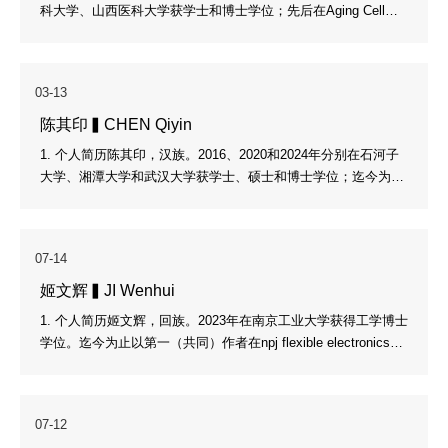
科大学、山西医科大学获学士和博士学位；先后在Aging Cell、N
eural Regeneration Research等国际知名期刊上发表研究论文5
篇，公开专利2项。 2. 研究方向（1）线粒体介导的抗衰老机制
研究（2）靶向胶质细胞的抗衰老工程策略研究 3. 奖励荣誉（省
03-13
部级以上奖励）浙大双创杯“创青春”全国大学生创业大赛铜奖4.
学术兼职无5. 近期代表作（代表性成果，最多20篇）：按照以下
陈其印▍CHEN Qiyin
格式：...
1. 个人简历陈其印，汉族。2016、2020和2024年分别在石河子
大学、湘潭大学和武汉大学获学士、硕士和博士学位；迄今为止
先后在The Innovation、The Innovation Materials、Small Struct
ures和Nanoscale Horizons等国际知名期刊上发表研究论文14
篇、公开专利2项，主持国家第78批博士后面上资助项目。 2. 研
07-14
究方向（1）量子点发光二极管（2）有机发光二极管3. 奖励荣誉
（省部级以上奖励） 2024年福建省优秀博士后（引进类）4. 学
姬文辉▍JI Wenhui
术兼职无5....
1. 个人简历姬文辉，回族。2023年在南京工业大学获得工学博士
学位。迄今为止以第一（共同）作者在npj flexible electronics，
Chemical Society Reviews，Research，Journal of Materials C
hemistry B/C等期刊累计发表SCI论文9篇，授权国家专利1项，
主持1项江苏省研究生创新创业项目计划。 2. 研究方向研究方向
07-12
集中在基于多功能纳米材料的柔性汗液生物电子器件的构建与健