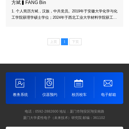
康工程，探究柔性汗液器件微纳界面的构效关系及其在健康监...
方斌▍FANG Bin
1. 个人简历方斌，汉族，中共党员。2019年于安徽大学化学与化
工学院获理学硕士学位；2024年于西北工业大学材料学院获工学
博士学位。迄今为止，以第一（共同）作者在Angewandte Che
mie International Edition、Chemical Society Reviews、Coordin
ation Chemistry Reviews、SCIENCE CHINA Chemistry等期刊
上页
1
下页
上发表SCI收录论文20余篇。获授权国家发明专利3件；主持国家
博士后研究人员计划（GZC202408**）；先后参加国内外学术会
议5次...
教务系统
仪器预约
校历校车
电子邮箱
电话：0592-2882600
地址：厦门市翔安区翔安南路
厦门大学柔性电子（未来技术）研究院
邮编：361102