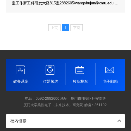
室工作新工科研发大楼815室2882605/wangshujun@xmu.edu.cn
郭建群团总支书记学生工作2882605/guojq@xmu.edu.cn李智林
党务秘书党务管理2882605/ifezlli@xmu.edu.cn查宝丽人事秘
书、外事秘书人事管理、外事管理2882605/ifeblzha@xmu.edu.c
上页
1
下页
n贾淑萍财务秘书、资产秘书财务管理、资产管理2882605/ifespji
a@xmu.edu.cn李秀婷工程师/实验室管理秘书实验平台管理，仪
器平台共享、预约、...
教务系统
仪器预约
校历校车
电子邮箱
电话：0592-2882600
地址：厦门市翔安区翔安南路
厦门大学柔性电子（未来技术）研究院
邮编：361102
校内链接