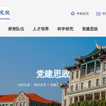
学校首页
学
师资队伍
人才培养
科学研究
党建思政
两院院士
招生就业
科研方向
学习贯彻党的二
杰出人才
本科生教育
科研平台
党建之窗
专任师资
研究生教育
成果直击
理论学习
行政人员
留学生教育
科研项目
主题学习
党建思政
实验技术人员
科研成果
学生工作
博士后
测试中心
学习资料
当前位置：
网站首页
>
党建思政
>
理论学习
> 正文
讲座教授