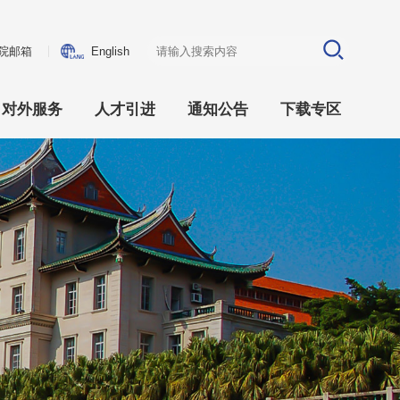
院邮箱
English
对外服务
人才引进
通知公告
下载专区
十届四中全会
技术服务
人才政策
院务公告
人事文件
企业服务
招聘信息
科研信息
财务文件
全球拓展
学生事务
实验室安全
专题讲座
仪器管理
资产购置
学生管理
出国出境
其他文件