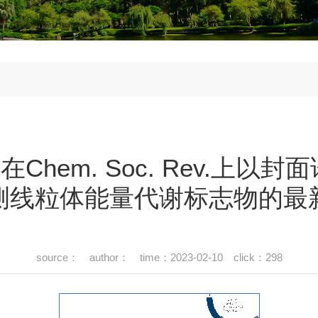
Technical
staff
Postdoctor
al
hem. Soc. Rev.上以
测线粒体能量代谢标志物的最
source： author： time：2023-02-10 click：
298