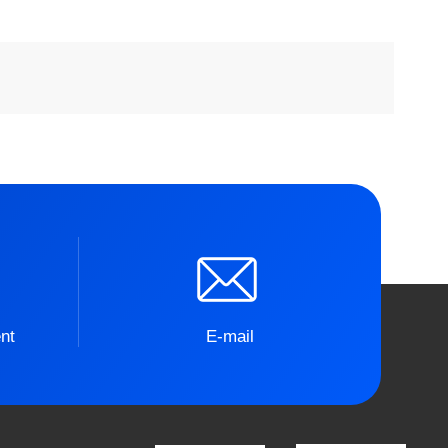
nt
E-mail