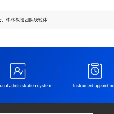
队线粒体超分辨成像的小分子荧光探针进展
onal administration system
Instrument appointme