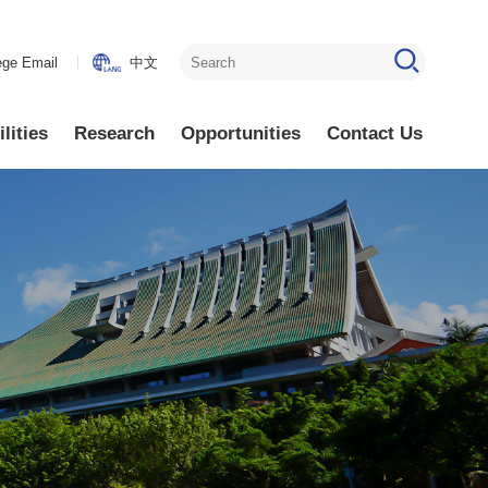
ege Email
中文
lities
Research
Opportunities
Contact Us
ctronics
Research
Faculty Positions
Areas
ectronics
Lab Opening
Research
ics
Visiting Scholars
Highlights
ics
Other Available
Positions
lectronics
lectronics