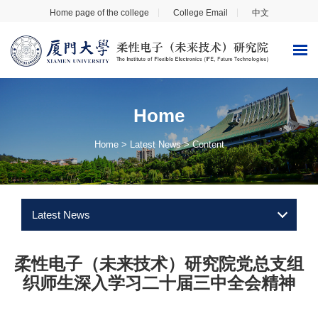
Home page of the college
College Email
中文
Home
Home
>
Latest News
> Content
Latest News
柔性电子（未来技术）研究院
党
总支
组
织师生深入学习二
十届三中全会精神