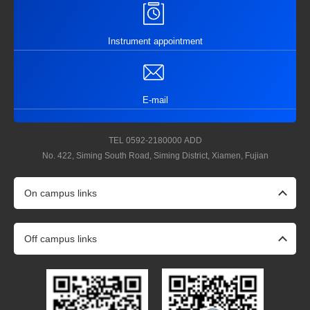
Instrument appointment
E-mail
TEL
0592-2180000
ADD
No. 422, Siming South Road, Siming District, Xiamen, Fujian
On campus links
Off campus links