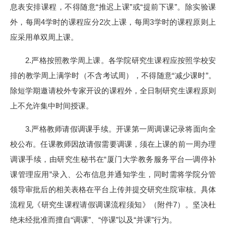
息表安排课程，不得随意“推迟上课”或“提前下课”。除实验课
外，每周4学时的课程应分2次上课，每周3学时的课程原则上
应采用单双周上课。
2.严格按照教学周上课。各学院研究生课程应按照学校安
排的教学周上满学时（不含考试周），不得随意“减少课时”。
除短学期邀请校外专家开设的课程外，全日制研究生课程原则
上不允许集中时间授课。
3.严格教师请假调课手续。开课第一周调课记录将面向全
校公布。任课教师因故请假需要调课，须在上课的前一周办理
调课手续，由研究生秘书在“厦门大学教务服务平台—调停补
课管理应用”录入、公布信息并通知学生，同时需将学院分管
领导审批后的相关表格在平台上传并提交研究生院审核。具体
流程见《研究生课程请假调课流程须知》（附件7）。坚决杜
绝未经批准而擅自“调课”、“停课”以及“并课”行为。